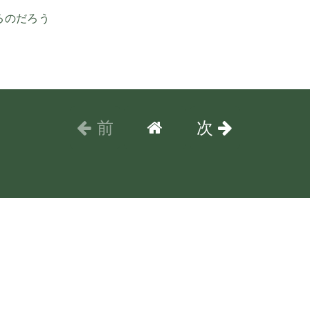
るのだろう
前
次