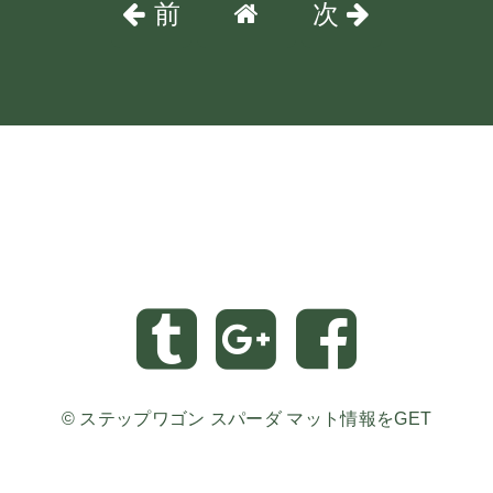
前
次
©
ステップワゴン スパーダ マット情報をGET