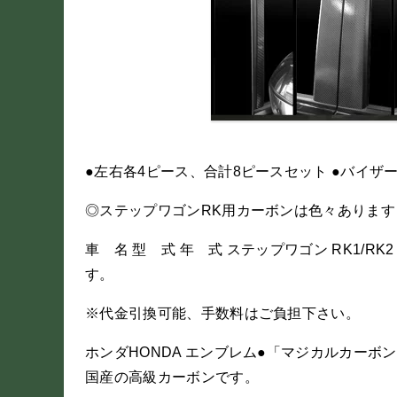
●左右各4ピース、合計8ピースセット ●バイ
◎ステップワゴンRK用カーボンは色々ありま
車 名 型 式 年 式 ステップワゴン RK1/RK2
す。
※代金引換可能、手数料はご負担下さい。
ホンダHONDA エンブレム●「マジカルカー
国産の高級カーボンです。